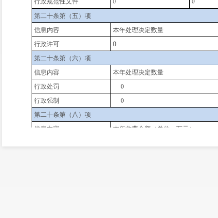
行政规范性文件
0
0
第二十条第（五）项
信息内容
本年处理决定数量
行政许可
0
第二十条第（六）项
信息内容
本年处理决定数量
行政处罚
0
行政强制
0
第二十条第（八）项
信息内容
本年收费金额（单位：万元）
0
行政事业性收费
三、收到和处理政府信息公开申请情况
申请人情
（本列数据的勾稽关系为：第一项加第二项之和，等于
法
自然
第三项加第四项之和）