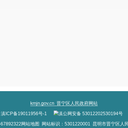
理结果
1.
信访举报投诉类申请
0
0
2.
重复申请
0
0
（五）
3.
要求提供公开出版物
0
0
不予处
4.
无正当理由大量反复申请
0
0
理
5.
要求行政机关确认或重新出具已获
0
0
取信息
1.
申请人无正当理由逾期不补正、行
0
0
政机关不再处理其政府信息公开申请
（六）
2.
申请人逾期未按收费通知要求缴纳
其他处
费用、行政机关不再处理其政府信息
0
0
理
公开申请
3.
其他
0
0
（七）总计
0
0
四、结转下年度继续办理
0
0
kmjn.gov.cn
晋宁区人民政府网站
四、政府信息公开行政复议、行政诉讼情况
滇ICP备19011956号-1
滇公网安备 53012202530194号
行政复议
行政诉讼
7892322
网站地图
网站标识：5301220001 昆明市晋宁区人