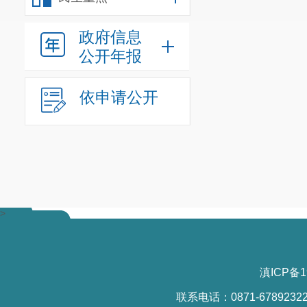
政府信息
公开年报
依申请公开
>
全体党员
晋宁优秀的传
(晋宁博物
滇ICP备1
联系电话：0871-6789232