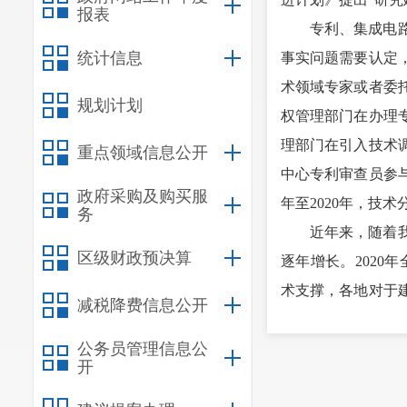
报表
专利、集成电
统计信息
事实问题需要认定
术领域专家或者委
规划计划
权管理部门在办理
理部门在引入技术
重点领域信息公开
中心专利审查员参与
政府采购及购买服
年至2020年，技术
务
近年来，随着
区级财政预决算
逐年增长。
202
术支撑，各地对于建
减税降费信息公开
《专利法》将正式
公务员管理信息公
的专利侵权纠纷，
开
技术调查官制度。
因此，国家知