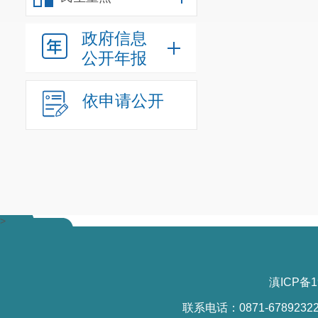
与调查取证，参与
政府信息
出意见，列席合议
公开年报
了具体的工作要求
（三）技术调
依申请公开
《规定》明确
领域的技术人员中
的，还可以从高等
（四）技术调
《规定》明确
>
有关的法律法规及
本人或者其近亲属
对于贪污受贿、徇
滇ICP备1
任，构成犯罪的，
联系电话：0871-6789232
三、下一步工