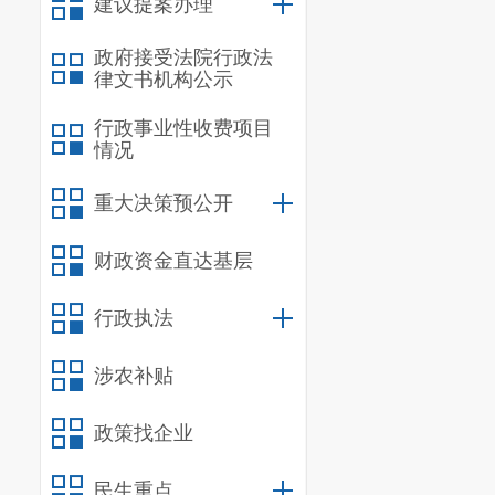
建议提案办理
管理部门探索经验
政府接受法院行政法
行了规范，以有效
律文书机构公示
二、主要内容
行政事业性收费项目
《规定》共二
情况
期等作了规定。
重大决策预公开
（一）《规定
《规定》明确
财政资金直达基层
件，可以指派技术
行政执法
理技术调查官。各
（二）技术调
涉农补贴
《规定》明确
案人员的指派，为
政策找企业
以作为合议组认定
民生重点
技术调查官履