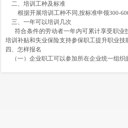
二、培训工种及标准
根据开展培训工种不同
,按标准申领
3
00-
三、一年可以培训几次
符合条件的劳动者一年内可累计享受职业
培训补贴和失业保险支持参保职工提升职业技
四、怎样报名
（一）
企业职工可以参加所在企业统一组织
业院校、技工院校和培训机构参加培训。
（二）
就业重点群体报名方式：
1.
就近到晋
保所报名参加培训
;
2.
自主选择具有资质的职业
训。
晋宁区职业技能提升行动领导小组办公室
:678
晋宁劳动就业服务局培训科
:67899729