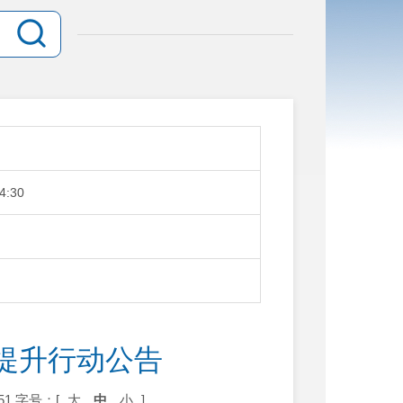
4:30
提升行动公告
51
字号：[
大
中
小
]