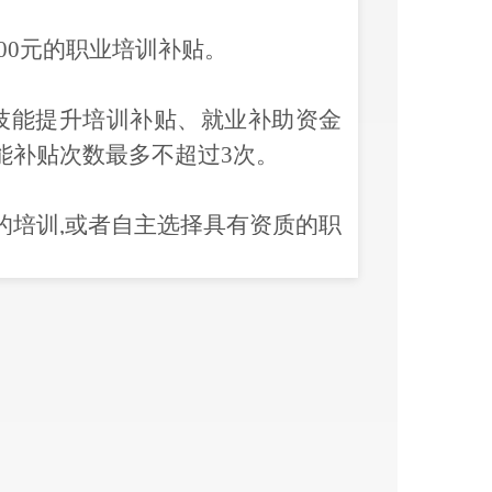
6000元的职业培训补贴。
技能提升培训补贴、就业补助资金
能补贴次数最多不超过
3次。
的培训
,或者自主选择具有资质的职
宁区任何一个乡（镇）、街道办社
院校、技工院校和培训机构参加培
01548