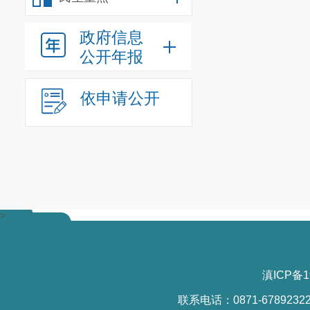
政府信息
公开年报
依申请公开
>
滇ICP备1
联系电话：0871-6789232