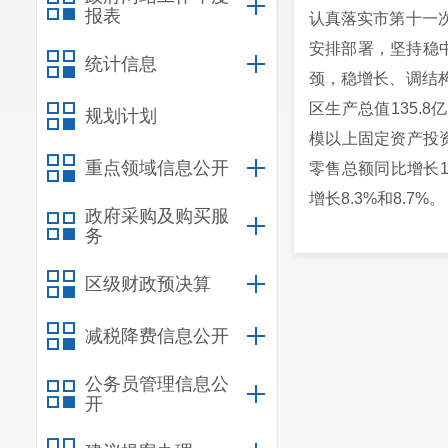
报表
认真落实市第十一
安排部署，坚持稳
统计信息
颈，稳增长、调结
区生产总值135.8
规划计划
模以上固定资产投资
重点领域信息公开
零售总额同比增长1
增长8.3%和8.7%。
政府采购及购买服
一年来我们主要做
务
（一）坚持抓项目
区级财政预决算
项目建设稳步推进
服务机制，及时研究
减税降费信息公开
2683亩。七彩云
运营，累计完成投资
公务员管理信息公
开
设，累计完成投资1
招商引资取得实效