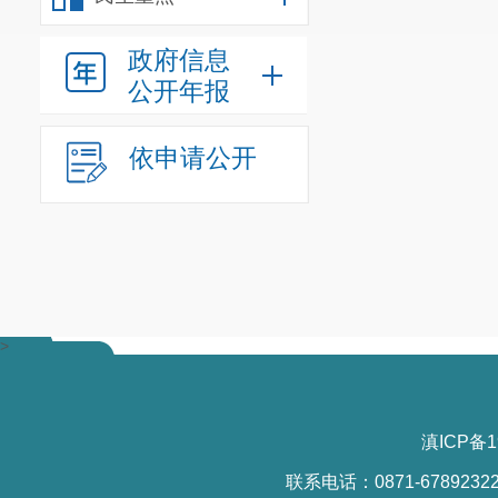
元，工业企业主营业务
政府信息
现代农业加快发展
公开年报
粮食总产量3.59万
种植烤烟1.7万亩
依申请公开
海、滇珍坊等5个都
完成现场调查6347
值23.9亿元，同比增
第三产业活力凸显
世界、古滇名城皇
和文化旅游节、昆明
>
速”万人长跑、珠江
为全国第四批“徐霞
《二街镇白云洞景
滇ICP备1
次,同比增长34.9
联系电话：0871-6789232
商务服务站建成运