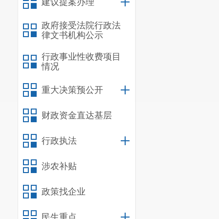
建议提案办理
导带队招商，着力
政府接受法院行政法
《关于加快重点产
律文书机构公示
究会和法国建筑科
交生态环保投资公
行政事业性收费项目
情况
1500 万吨绿色
8个，协议投资达36
重大决策预公开
财政金融成效显现
险，按期偿还政府
财政资金直达基层
余个文件，引导国
行政执法
融风险防范化解机
地方税收收入9.55
涉农补贴
政收入质量明显提
工业经济平稳增长
政策找企业
作，大力打造精细
展。全区规模以上工
民生重点