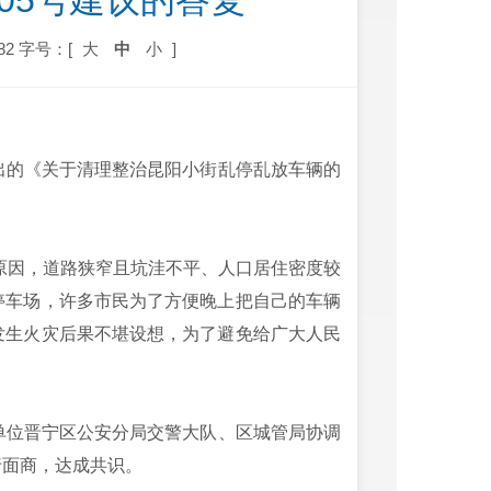
05号建议的答复
82
字号：[
大
中
小
]
的《关于清理整治昆阳小街乱停乱放车辆的
原因，道路狭窄且坑洼不平、人口居住密度较
停车场，许多市民为了方便晚上把自己的车辆
发生火灾后果不堪设想，为了避免给广大人民
。
位晋宁区公安分局交警大队、区城管局协调
行面商，达成共识。