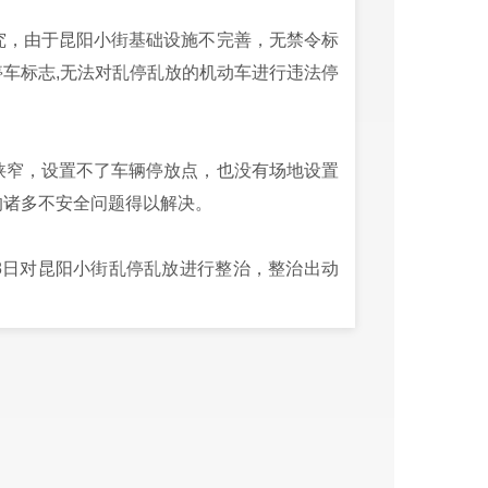
，由于昆阳小街基础设施不完善，无禁令标
车标志,无法对乱停乱放的机动车进行违法停
窄，设置不了车辆停放点，也没有场地设置
的诸多不安全问题得以解决。
8日对昆阳小街乱停乱放进行整治，整治出动
乱放的车主进行口头教育批评，并对乱停乱放车
月21日晚上两次分别对小街进行整治，对乱停乱放
街周边沿途的住户进行宣传。劝导车主晚上将
患。
队、区城管局继续开展昆阳小街路段车辆乱