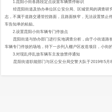
1.昆阳小街各路段定点设置车辆禁停标识
经昆阳街道及协办单位区公安分局、区城管局的调查研究
志，不属于道路交通管控路面，且路面狭窄，无法设置禁止停
车告知单的粘贴。
2.设置昆阳小街车辆专门停放点
昆阳街道与协办部门进行实地调查分析，由于小街道路狭
车辆专门停放的场地，待下一步列入棚户区改造项目，小街
3.对现乱停乱放车辆车主发放禁停通知
昆阳街道职能部门与区公安分局交警大队于2019年5月
警力6人，警车2辆，发放禁停宣传200余份，同时对乱停
辆粘贴温馨提示单。2019年05月20日下午、2019年05
的机动车和非机动车进行温馨提示告知单的粘贴，以及对小
车辆停放在大街的车位上，解决阻碍小街通行及消防安全隐
三、下一步工作方向
昆阳街道将结合创文工作，与区公安局交警大队、消防大