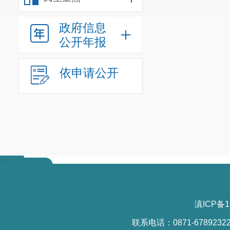
政府信息
公开年报
依申请公开
>
滇ICP备1
联系电话：0871-6789232