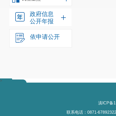
政府信息
公开年报
依申请公开
>
滇ICP备1
联系电话：0871-6789232