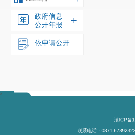
政府信息
公开年报
依申请公开
>
滇ICP备1
联系电话：0871-6789232