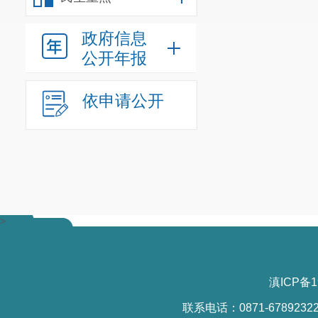
政府信息
公开年报
依申请公开
>
滇ICP备1
联系电话：0871-6789232