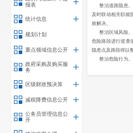
报表
整治道路隐患。通
及时联动相关职能
统计信息
效解决。
整治区域风险。结
规划计划
危险路段进行巡查
重点领域信息公开
隐患点及路段得以
整治危险行为。加
政府采购及购买服
电动自行车、无证
务
制止。
区级财政预决算
三、三个结合，
柔性劝阻与硬性处
减税降费信息公开
重点路段定点对过
安全头盔、超员超载
公务员管理信息公
开
轮动巡逻与临点宣
机，将临时堵卡抽