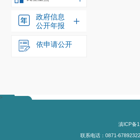
政府信息
公开年报
依申请公开
>
滇ICP备1
联系电话：0871-6789232