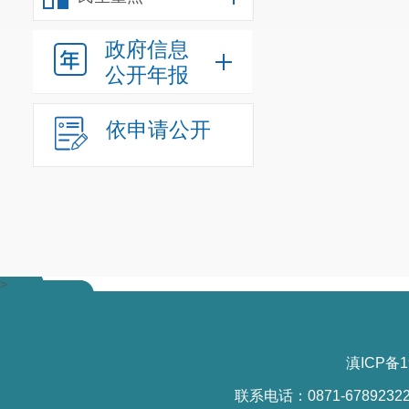
政府信息
公开年报
依申请公开
>
滇ICP备1
联系电话：0871-6789232