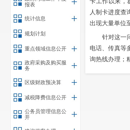
卡工作以来，
报表
人制卡进度查
统计信息
出现大量单位
规划计划
针对这一
电话、传真等
重点领域信息公开
询热线办理；
政府采购及购买服
务
当场验证单位
进度的工作机
区级财政预决算
位完成
482
人次
减税降费信息公开
将近年末
公务员管理信息公
易引起不满。
开
通过联络员机