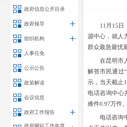
政府信息公开目录
政府领导
11
月
15
日
源中心，就人
组织机构
群众最急最忧
人事任免
在昆明市
公示公告
解答市民通过
示，当天截止
1
政策解读
电话咨询中心
会议信息
难件
0.97
万件
政府工作报告
电话咨询
政府网站工作年度