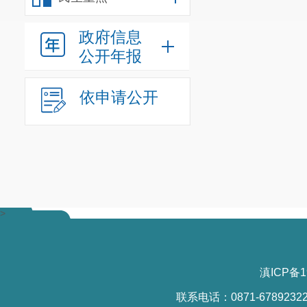
题，市人社局
政府信息
目前，已完成
公开年报
业务系统的信
业务网上申请
依申请公开
性。
针对部分服务
报证明材料，
息共享和数据
服务解难题能
>
滇ICP备1
联系电话：0871-6789232