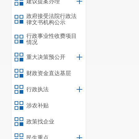
建议提案办理
开通了网络维
政府接受法院行政法
时进行网络维
律文书机构公示
听解答转办群
行政事业性收费项目
情况
心劳动监察案
重大决策预公开
就业是最
群众咨询疑难
财政资金直达基层
业保险处处长
行政执法
政策文件
60
余
涉农补贴
目清单和服务
政策。
政策找企业
针对就业
民生重点