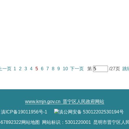
上一页
1
2
3
4
5
6
7
8
9
10
下一页
第
/27页
跳
www.kmjn.gov.cn
晋宁区人民政府网站
滇ICP备19011956号-1
滇公网安备 53012202530194号
7892322
网站地图
网站标识：5301220001 昆明市晋宁区人