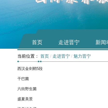
首页
走进晋宁
新闻
当前位置：
首页
/
走进晋宁
/
魅力晋宁
西汉金剑鞘5段
干巴菌
六街野生菌
盛夏美景