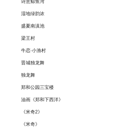
诗意鲸鱼湾
湿地绿韵浓
盛夏南滇池
梁王村
牛恋·小渔村
晋城独龙舞
独龙舞
郑和公园三宝楼
油画《郑和下西洋》
《米奇2》
《米奇》