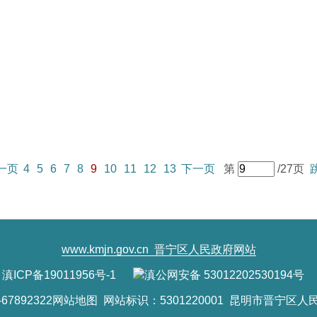
一页
4
5
6
7
8
9
10
11
12
13
下一页
第
/27页
www.kmjn.gov.cn
晋宁区人民政府网站
滇ICP备19011956号-1
滇公网安备 53012202530194号
7892322
网站地图
网站标识：5301220001 昆明市晋宁区人