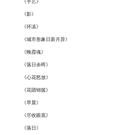
《手艺》
《影》
《环滇》
《城市形象日新月异》
《晚霞魂》
《落日余晖》
《心花怒放》
《花团锦簇》
《早晨》
《尽收眼底》
《落日》