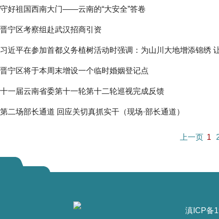
守好祖国西南大门——云南的“大安全”答卷
晋宁区考察组赴武汉招商引资
习近平在参加首都义务植树活动时强调：为山川大地增添锦绣 
晋宁区将于本周末增设一个临时婚姻登记点
十一届云南省委第十一轮第十二轮巡视完成反馈
第二场部长通道 回应关切真抓实干（现场·部长通道）
上一页
1
滇ICP备1