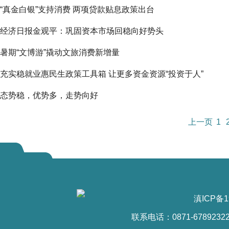
“真金白银”支持消费 两项贷款贴息政策出台
经济日报金观平：巩固资本市场回稳向好势头
暑期“文博游”撬动文旅消费新增量
充实稳就业惠民生政策工具箱 让更多资金资源“投资于人”
态势稳，优势多，走势向好
上一页
1
滇ICP备1
联系电话：0871-6789232