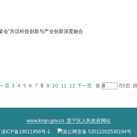
圆桌会”共话科技创新与产业创新深度融合
一页
3
4
5
6
7
8
9
10
11
12
下一页
第
/55页
www.kmjn.gov.cn
晋宁区人民政府网站
滇ICP备19011956号-1
滇公网安备 53012202530194号