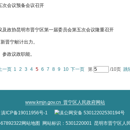
五次会议预备会议召开
议及政协昆明市晋宁区第一届委员会第五次会议隆重召开
丽新晋宁献计出力。
、参政议政职能。
上一页
1
2
3
4
5
6
7
8
9
10
下一页
第
/10页
跳
www.kmjn.gov.cn
晋宁区人民政府网站
滇ICP备19011956号-1
滇公网安备 53012202530194号
7892322
网站地图
网站标识：5301220001 昆明市晋宁区人