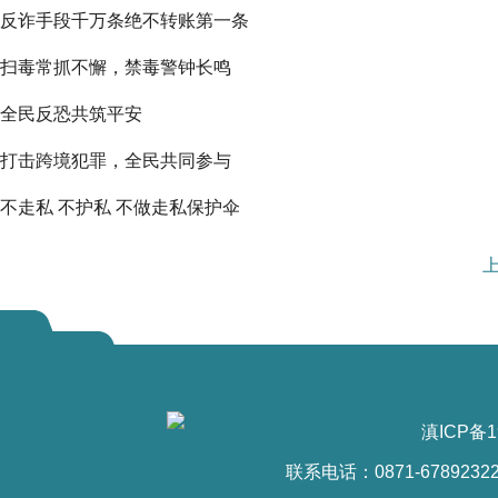
反诈手段千万条绝不转账第一条
扫毒常抓不懈，禁毒警钟长鸣
全民反恐共筑平安
打击跨境犯罪，全民共同参与
不走私 不护私 不做走私保护伞
滇ICP备1
联系电话：0871-6789232