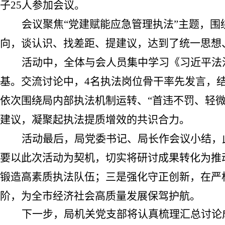
子
25
人
参加
会议
。
会议聚焦
“
党建赋能应急管理执法
”
主题，围
向，谈认识、找差距、提建议，达到了统一思想
活动中，
全体与会人员
集中学习《习近平法
基。交流讨论
中，
4
名执法岗位骨干
率先发言，
依次
围绕
局
内部执法机制运转、
“
首违不罚、轻
建议，凝聚起执法提质增效的共识合力。
活动
最后
，局党委书记、局长作
会议小结
，
要以此次活动为契机，切实将研讨成果转化为推
锻造高素质执法队伍；三是强化守正创新，在严
阶，为全市经济社会高质量发展保驾护航。
下一步，局机关党支部将认真梳理汇总讨论