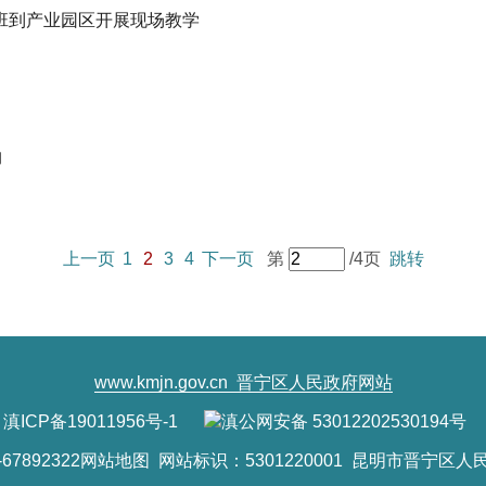
班到产业园区开展现场教学
约
上一页
1
2
3
4
下一页
第
/4页
跳转
www.kmjn.gov.cn
晋宁区人民政府网站
滇ICP备19011956号-1
滇公网安备 53012202530194号
7892322
网站地图
网站标识：5301220001 昆明市晋宁区人