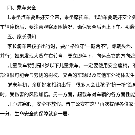
四、乘车安全
1.乘坐汽车要系好安全带，乘坐摩托车、电动车要戴好安全头
车辆停稳后，要注意观察周围情况，确保安全后再上下车。4.
五、家长须知
家长骑车带孩子出行时，要严格遵守“一戴两不”，即戴头盔、
并行；如果发现大货车右转弯，要立即停下，向远离它的方向避
儿童乘车特别是4岁以下儿童乘车，一定要使用安全座椅，不
部位很可能会与旁侧的树枝、交会的车辆以及其他车外物体发
岁末年初，亲朋好友相约出行，很多人会让孩子“挤一挤”造
时，受伤害的风险加倍。另一方面，超载车对车辆的各方面性能
开心过寒假，安全不放假。晋宁公安在这里再次提醒各位家长
一分，生命安全的保障就多一层。