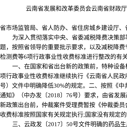
云南省发展和改革委员会云南省财政厅
省市场监管局、省人防办、省住房城乡建设厅、
为深入贯彻落实中央、省委减税降费决策部
题，按照省领导的重要批示要求，以及减税降费
检测费等
6
项行政事业性收费标准进行整改的有
一、在国家和省出台新的政策前，特种设备
项行政事业性收费标准继续执行
《
云南省人民政
号
）
文件中明确降低
30%
的规定。二、按照
《
中
通知
》（
中办发
〔
2018
〕
76
号
）
要求，由省发展
新政策出台前，仲裁案件受理费暂按
《
仲裁委员
收费标准按照国家有关规定执行
;
国家没有规定的
三、云政发〔
2017
〕
50
号文件明确的药品生