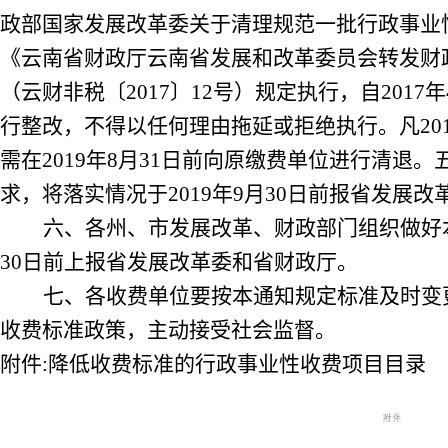
政部国家发展改革委关于清理规范一批行政事业
《
云南省财政厅云南省发展和改革委员会转发财
（
云财非税
〔
2017
〕
12
号
）
规定执行，自
2017
年
行整改，不得以任何理由拖延或拒绝执行。凡
20
需在
2019
年
8
月
31
日前向原缴费单位进行清退。
求，将落实情况于
2019
年
9
月
30
日前报省发展改
六、各州、市发展改革、财政部门组织做好
30
日前上报省发展改革委和省财政厅。
七、各收费单位要按本通知规定标准及时变
收费标准政策，主动接受社会监督。
附件
:
降低收费标准的行政事业性收费项目目录