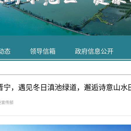
动态
领导信箱
政府信息公开
晋宁，遇见冬日滇池绿道，邂逅诗意山水
委宣传部