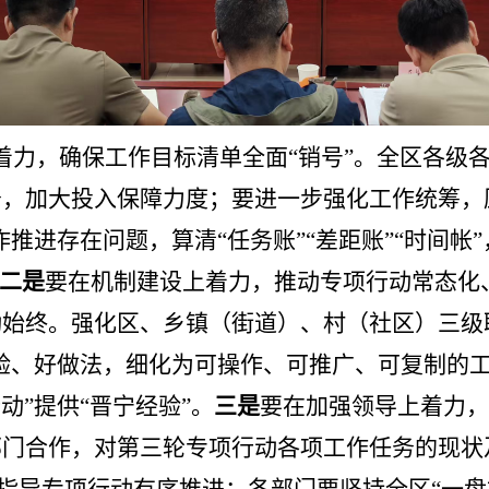
着力，确保工作目标清单全面
“销号”
。
全区各级
务，加大投入保障力度；
要
进一步强化工作统筹，
作推进存在问题，算清“任务账”“差距账”“时间
二是
要
在机制建设上着力，推动
专项行动
常态化
动
始终。强化区、乡镇（街道）、村（社区）三级
经验、好做法，细化为可操作、可推广、可复制的
行动”提供“晋宁经验”。
三是
要
在加强领导上着力，
部门合作，对第三轮专项行动各项工作任务
的现状