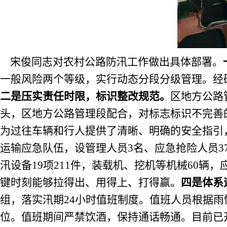
宋俊同志对农村公路防汛工作做出具体部署。
一般风险两个等级，实行动态分段分级管理。经
二是压实责任时限，标识整改规范。
区地方公路
头，区地方公路管理段配合，对标志标识不完善
为过往车辆和行人提供了清晰、明确的安全指引
运输应急队伍，设管理人员
3
名、应急抢险人员
3
汛设备
19
项
211
件，装载机、挖机等机械
60
辆，
键时刻能够拉得出、用得上、打得赢。
四是体系
组，落实汛期
24
小时值班制度。值班人员根据雨
位。值班期间严禁饮酒，保持通话畅通。
目前已