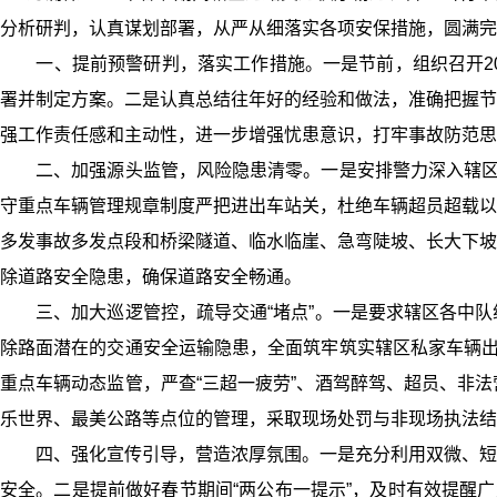
分析研判，认真谋划部署，从严从细落实各项安保措施，圆满完
一、提前预警研判，落实工作措施。一是节前，组织召开20
署并制定方案。二是认真总结往年好的经验和做法，准确把握节
强工作责任感和主动性，进一步增强忧患意识，打牢事故防范思
二、加强源头监管，风险隐患清零。一是安排警力深入辖区“
守重点车辆管理规章制度严把进出车站关，杜绝车辆超员超载以
多发事故多发点段和桥梁隧道、临水临崖、急弯陡坡、长大下坡
除道路安全隐患，确保道路安全畅通。
三、加大巡逻管控，疏导交通“堵点”。一是要求辖区各中队
除路面潜在的交通安全运输隐患，全面筑牢筑实辖区私家车辆出
重点车辆动态监管，严查“三超一疲劳”、酒驾醉驾、超员、非
乐世界、最美公路等点位的管理，采取现场处罚与非现场执法结
四、强化宣传引导，营造浓厚氛围。一是充分利用双微、短信
安全。二是提前做好春节期间“两公布一提示”，及时有效提醒