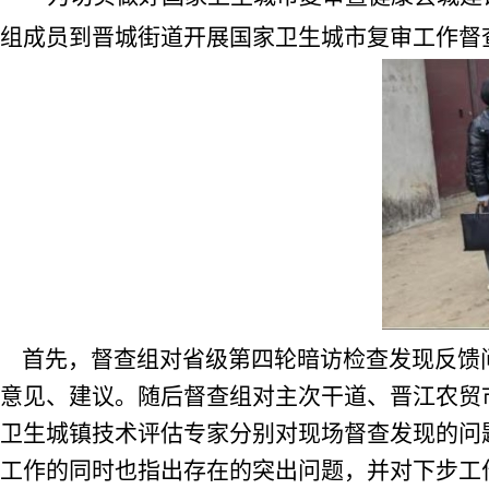
组
成员
到晋城街道开展国家卫生城市复审工作督
首先，督查组对
省级第四轮暗访检查发现
反馈
意见、建议。随后督查组对主次干道、晋江农贸
卫生城镇技术评估专家
分别对现场督查发现的问
工作
的
同时
也
指出存在的突出问题，并对下步工