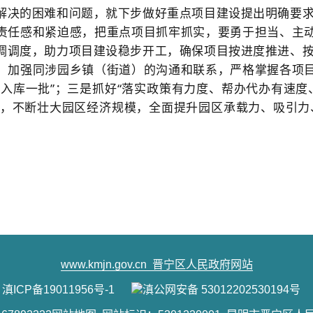
解决的困难和问题，就下步做好重点项目建设提出明确要
责任感和紧迫感，把重点项目抓牢抓实，要勇于担当、主
调调度，助力项目建设稳步开工，确保项目按进度推进、
，加强同涉园乡镇（街道）的沟通和联系，严格掌握各项
月入库一批”；三是抓好“落实政策有力度、帮办代办有速度、
环境，不断壮大园区经济规模，全面提升园区承载力、吸引力
www.kmjn.gov.cn
晋宁区人民政府网站
滇ICP备19011956号-1
滇公网安备 53012202530194号