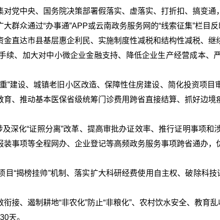
集对党中央、国务院决策部署假落实、虚落实、打折扣、搞变通
群众通过“办事通”APP或云南政务服务网的“线索征集”栏目
资金直达市县基层惠企利民、实施制度性减税和结构性减税、继
手续、加大对中小微企业金融支持、降低企业生产经营成本、
一重”建设、城镇老旧小区改造、保障性住房建设、简化投资项目
教育、推动基本医保省级统筹门诊费用跨省直接结算、抓好边境
涉及深化“证照分离”改革、提高审批办证效率、推行证明事项
报装事项等全程网办、企业登记等高频政务服务事项跨省通办，
目“揭榜挂帅”机制、落实扩大科研经费使用自主权、破除科技
衔接、遏制耕地“非农化”防止“非粮化”、农村饮水安全、教育
30天。