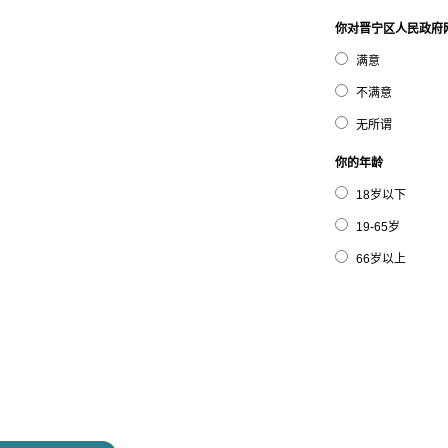
你对晋宁区人民政府
满意
不满意
无所谓
你的年龄
18岁以下
19-65岁
66岁以上