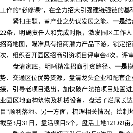
工作的“必修课”，在全力招大引强建链强链的
紧扣主题，蓄产业之势谋发展之能。
一是
结
22条，明确责任人和完成时限，激发园区工作
招商地图，瞄准具有招商潜力产品下游，锁定招
次，组织召开园区招商引资项目评审会4次，评审项
盘清家底，明晰精准招商引资路径。
一是
势、交通区位优势资源，盘清龙头企业和配套企
接，引导老项目退出，加快破产法拍项目处置进
业园区地面构筑物及机械设备，盘活了烂尾长达
目
”顺利落地。
另一方面
，梳理相关情况，绘制
截至
3月31日，盘活项目5个，盘活土地121.69亩