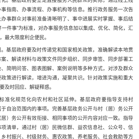
准化。基层政府要立足直接服务人民群众的实际，通过线上线
办事指南、办事流程、办事机构等信息。推行政务服务一次告
让办事群众对事前准备清晰明了、事中进展实时掌握、事后结
好一件事”为标准，对办事服务信息加以集成、优化、简化，汇
，最大限度利企便民。
制。基层政府要及时传递党和国家相关政策，准确解读本地贯
方案、解读材料与政策文件同步组织、同步审签、同步部署工
会、简明问答、图表图解、案例说明等多种方式，对涉及群众
要政策进行解读，增进沟通，凝聚共识。针对政策实施和重大
要及时回应、解疑释惑。
标准化规范化向农村和社区延伸。基层政府要指导支持村
属于自治范围内的事项。完善基层政务公开与村（居）务公开
（居）务公开有效衔接、相同事项的公开内容对应一致。指导
事项清单，通过村（居）民微信群、益农信息社、公众号、信
、乡村振兴、村级财务、惠农政策、养老服务、社会救助等方